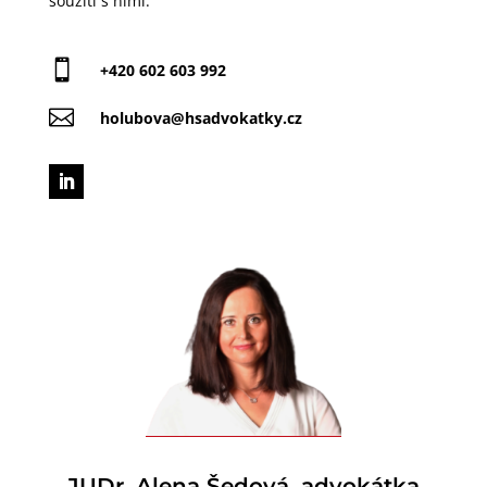
soužití s nimi.

+420 602 603 992

holubova@hsadvokatky.cz
JUDr. Alena Šedová, advokátka