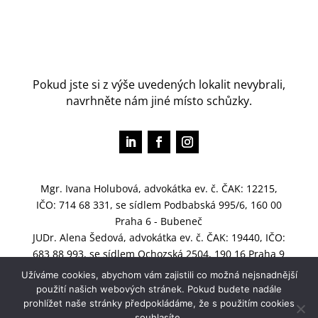
Pokud jste si z výše uvedených lokalit nevybrali,
navrhněte nám jiné místo schůzky.
Mgr. Ivana Holubová, advokátka ev. č. ČAK: 12215,
IČO: 714 68 331, se sídlem Podbabská 995/6, 160 00
Praha 6 - Bubeneč
JUDr. Alena Šedová, advokátka ev. č. ČAK: 19440, IČO:
683 88 993, se sídlem Ochozská 2504, 190 16 Praha 9
- Újezd nad Lesy
Užíváme cookies, abychom vám zajistili co možná nejsnadnější
použití našich webových stránek. Pokud budete nadále
prohlížet naše stránky předpokládáme, že s použitím cookies
souhlasíte.