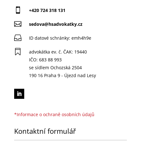

+420 724 318 131

sedova@hsadvokatky.cz

ID datové schránky:
emh4h9e

advokátka ev. č. ČAK: 19440
IČO: 683 88 993
se sídlem Ochozská 2504
190 16 Praha 9 - Újezd nad Lesy
*Informace o ochraně osobních údajů
Kontaktní formulář