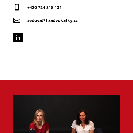

+420 724 318 131

sedova@hsadvokatky.cz