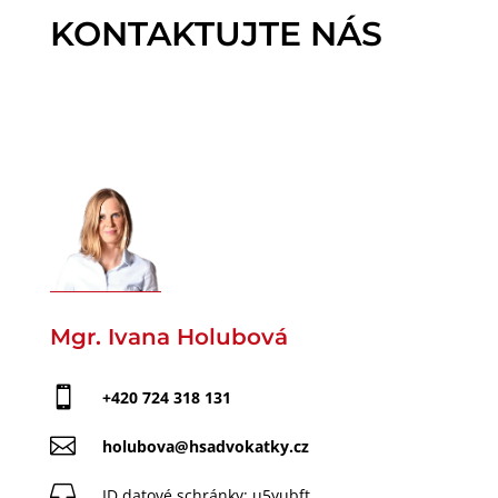
KONTAKTUJTE NÁS
Mgr. Ivana Holubová

+420 724 318 131

holubova@hsadvokatky.cz

ID datové schránky:
u5yubft