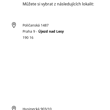
Můžete si vybrat z následujících lokalit:

Poličanská 1487
Praha 9 -
Újezd nad Lesy
190 16

Husinecká 903/10