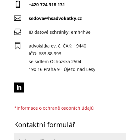

+420 724 318 131

sedova@hsadvokatky.cz

ID datové schránky:
emh4h9e

advokátka ev. č. ČAK: 19440
IČO: 683 88 993
se sídlem Ochozská 2504
190 16 Praha 9 - Újezd nad Lesy
*Informace o ochraně osobních údajů
Kontaktní formulář