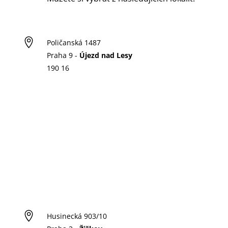

Poličanská 1487
Praha 9 -
Újezd nad Lesy
190 16

Husinecká 903/10