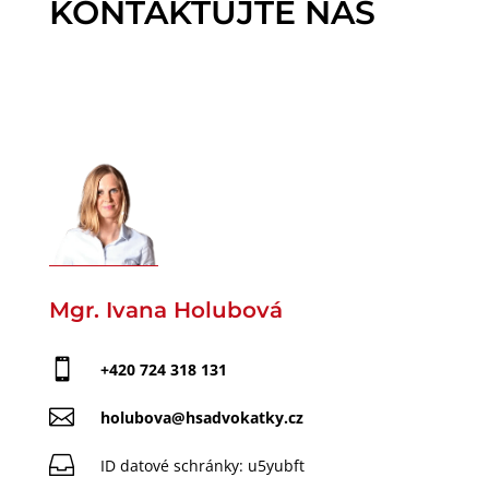
KONTAKTUJTE NÁS
Mgr. Ivana Holubová

+420 724 318 131

holubova@hsadvokatky.cz

ID datové schránky:
u5yubft