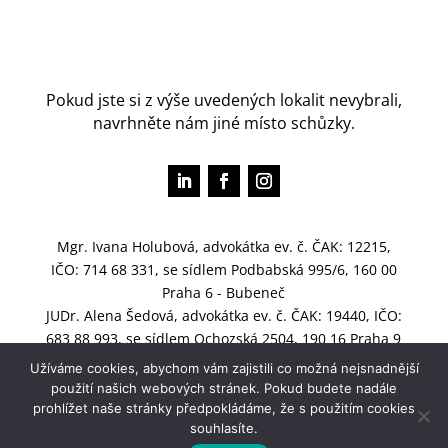
Pokud jste si z výše uvedených lokalit nevybrali,
navrhněte nám jiné místo schůzky.
Mgr. Ivana Holubová, advokátka ev. č. ČAK: 12215,
IČO: 714 68 331, se sídlem Podbabská 995/6, 160 00
Praha 6 - Bubeneč
JUDr. Alena Šedová, advokátka ev. č. ČAK: 19440, IČO:
683 88 993, se sídlem Ochozská 2504, 190 16 Praha 9
- Újezd nad Lesy
Užíváme cookies, abychom vám zajistili co možná nejsnadnější
použití našich webových stránek. Pokud budete nadále
prohlížet naše stránky předpokládáme, že s použitím cookies
souhlasíte.
Copyright ADVOKÁTKY Holubová § Šedová © 2021 | Všechna práva